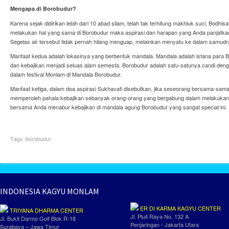
Mengapa di Borobudur?
Karena sejak didirikan lebih dari 10 abad silam, telah tak terhitung makhluk suci, Bodh
melakukan hal yang sama di Borobudur maka aspirasi dan harapan yang Anda panjatkan
Segelas air tersebut tidak pernah hilang menguap, melainkan menyatu ke dalam samudr
Manfaat kedua adalah lokasinya yang berbentuk mandala. Mandala adalah istana pa
dan kebajikan menjadi seluas alam semesta. Borobudur adalah satu-satunya candi deng
dalam festival Monlam di Mandala Borobudur.
Manfaat ketiga, dalam doa aspirasi Sukhavati disebutkan, jika seseorang bersama-sa
memperoleh pahala kebajikan sebanyak orang-orang yang bergabung dalam melakukan 
bersama Anda menabur kebajikan di mandala agung Borobudur yang sangat special ini.
Tags:
borobudur
INDONESIA KAGYU MONLAM
ER DI KARMA KAGYU CENTER
TRIYANA DHARMA CENTER
Jl. Pluit Raya No. 132 A
Jl. Bukit Darmo Golf Blok R-18
Penjaringan - Jakarta Utara
Surabaya – Jawa Timur