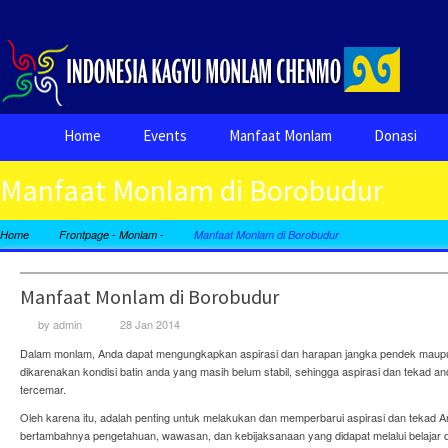
Home
Events
Manfaat Monlam
Donasi
Manfaat Monlam di Borobudur
-
-
Home
Frontpage
Monlam
Manfaat Monlam di Borobudur
Manfaat Monlam di Borobudur
by
admin
28 Jan 2014
Dalam monlam, Anda dapat mengungkapkan aspirasi dan harapan jangka pendek maupun
dikarenakan kondisi batin anda yang masih belum stabil, sehingga aspirasi dan tekad and
tercemar.
Oleh karena itu, adalah penting untuk melakukan dan memperbarui aspirasi dan tekad A
bertambahnya pengetahuan, wawasan, dan kebijaksanaan yang didapat melalui belajar