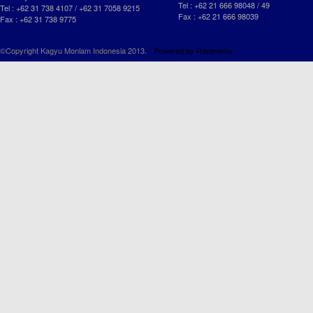
Tel : +62 21 666 98048 / 49
Tel : +62 31 738 4107 / +62 31 7058 9215
Fax : +62 21 666 98039
Fax : +62 31 738 9775
©Copyright Kagyu Monlam Indonesia 2013.
Powered by
Rapimedia